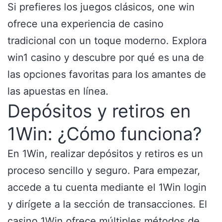
Si prefieres los juegos clásicos, one win
ofrece una experiencia de casino
tradicional con un toque moderno. Explora
win1 casino y descubre por qué es una de
las opciones favoritas para los amantes de
las apuestas en línea.
Depósitos y retiros en
1Win: ¿Cómo funciona?
En 1Win, realizar depósitos y retiros es un
proceso sencillo y seguro. Para empezar,
accede a tu cuenta mediante el 1Win login
y dirígete a la sección de transacciones. El
casino 1Win ofrece múltiples métodos de