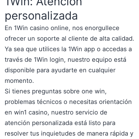
1Win: Atención
personalizada
En 1Win casino online, nos enorgullece
ofrecer un soporte al cliente de alta calidad.
Ya sea que utilices la 1Win app o accedas a
través de 1Win login, nuestro equipo está
disponible para ayudarte en cualquier
momento.
Si tienes preguntas sobre one win,
problemas técnicos o necesitas orientación
en win1 casino, nuestro servicio de
atención personalizada está listo para
resolver tus inquietudes de manera rápida y