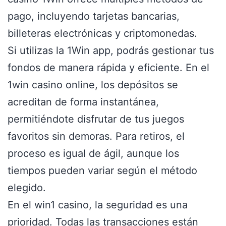
pago, incluyendo tarjetas bancarias,
billeteras electrónicas y criptomonedas.
Si utilizas la 1Win app, podrás gestionar tus
fondos de manera rápida y eficiente. En el
1win casino online, los depósitos se
acreditan de forma instantánea,
permitiéndote disfrutar de tus juegos
favoritos sin demoras. Para retiros, el
proceso es igual de ágil, aunque los
tiempos pueden variar según el método
elegido.
En el win1 casino, la seguridad es una
prioridad. Todas las transacciones están