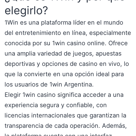
elegirlo?
1Win es una plataforma líder en el mundo
del entretenimiento en línea, especialmente
conocida por su 1win casino online. Ofrece
una amplia variedad de juegos, apuestas
deportivas y opciones de casino en vivo, lo
que la convierte en una opción ideal para
los usuarios de 1win Argentina.
Elegir 1win casino significa acceder a una
experiencia segura y confiable, con
licencias internacionales que garantizan la
transparencia de cada operación. Además,
la plataforma cuenta con una interfaz