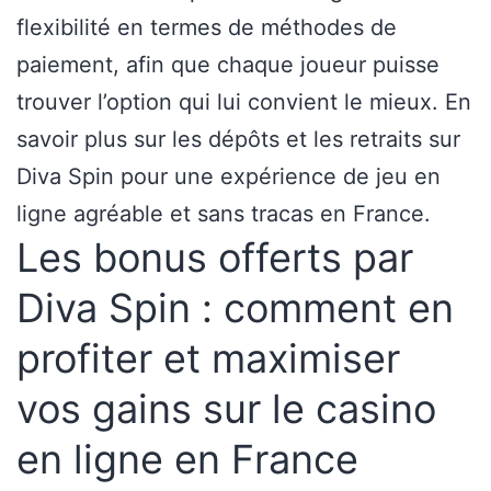
flexibilité en termes de méthodes de
paiement, afin que chaque joueur puisse
trouver l’option qui lui convient le mieux. En
savoir plus sur les dépôts et les retraits sur
Diva Spin pour une expérience de jeu en
ligne agréable et sans tracas en France.
Les bonus offerts par
Diva Spin : comment en
profiter et maximiser
vos gains sur le casino
en ligne en France