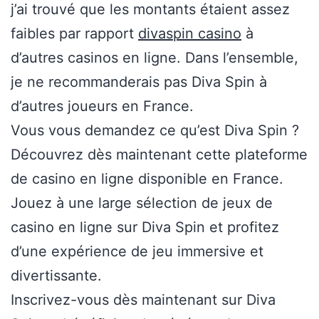
j’ai trouvé que les montants étaient assez
faibles par rapport
divaspin casino
à
d’autres casinos en ligne. Dans l’ensemble,
je ne recommanderais pas Diva Spin à
d’autres joueurs en France.
Vous vous demandez ce qu’est Diva Spin ?
Découvrez dès maintenant cette plateforme
de casino en ligne disponible en France.
Jouez à une large sélection de jeux de
casino en ligne sur Diva Spin et profitez
d’une expérience de jeu immersive et
divertissante.
Inscrivez-vous dès maintenant sur Diva