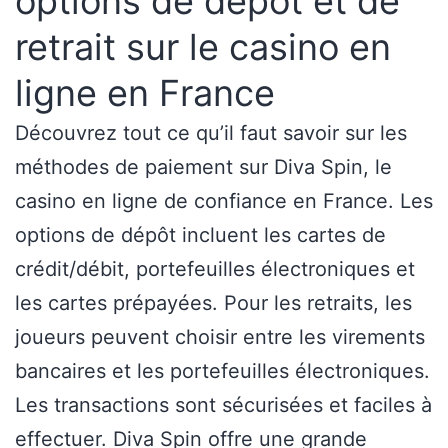
options de dépôt et de
retrait sur le casino en
ligne en France
Découvrez tout ce qu’il faut savoir sur les
méthodes de paiement sur Diva Spin, le
casino en ligne de confiance en France. Les
options de dépôt incluent les cartes de
crédit/débit, portefeuilles électroniques et
les cartes prépayées. Pour les retraits, les
joueurs peuvent choisir entre les virements
bancaires et les portefeuilles électroniques.
Les transactions sont sécurisées et faciles à
effectuer. Diva Spin offre une grande