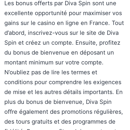
Les bonus offerts par Diva Spin sont une
excellente opportunité pour maximiser vos
gains sur le casino en ligne en France. Tout
d’abord, inscrivez-vous sur le site de Diva
Spin et créez un compte. Ensuite, profitez
du bonus de bienvenue en déposant un
montant minimum sur votre compte.
N’oubliez pas de lire les termes et
conditions pour comprendre les exigences
de mise et les autres détails importants. En
plus du bonus de bienvenue, Diva Spin
offre également des promotions régulières,
des tours gratuits et des programmes de