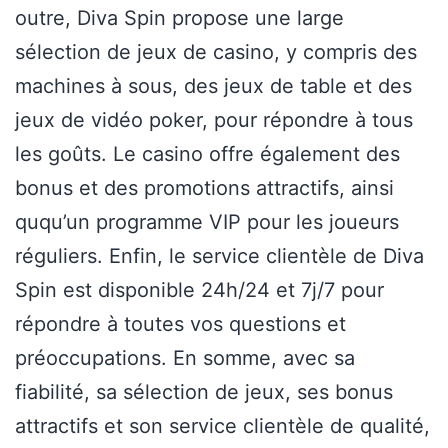
outre, Diva Spin propose une large
sélection de jeux de casino, y compris des
machines à sous, des jeux de table et des
jeux de vidéo poker, pour répondre à tous
les goûts. Le casino offre également des
bonus et des promotions attractifs, ainsi
ququ’un programme VIP pour les joueurs
réguliers. Enfin, le service clientèle de Diva
Spin est disponible 24h/24 et 7j/7 pour
répondre à toutes vos questions et
préoccupations. En somme, avec sa
fiabilité, sa sélection de jeux, ses bonus
attractifs et son service clientèle de qualité,