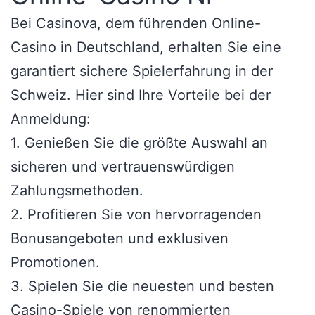
Bei Casinova, dem führenden Online-
Casino in Deutschland, erhalten Sie eine
garantiert sichere Spielerfahrung in der
Schweiz. Hier sind Ihre Vorteile bei der
Anmeldung:
1. Genießen Sie die größte Auswahl an
sicheren und vertrauenswürdigen
Zahlungsmethoden.
2. Profitieren Sie von hervorragenden
Bonusangeboten und exklusiven
Promotionen.
3. Spielen Sie die neuesten und besten
Casino-Spiele von renommierten