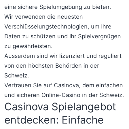
eine sichere Spielumgebung zu bieten.
Wir verwenden die neuesten
Verschlüsselungstechnologien, um Ihre
Daten zu schützen und Ihr Spielvergnügen
zu gewährleisten.
Ausserdem sind wir lizenziert und reguliert
von den höchsten Behörden in der
Schweiz.
Vertrauen Sie auf Casinova, dem einfachen
und sicheren Online-Casino in der Schweiz.
Casinova Spielangebot
entdecken: Einfache