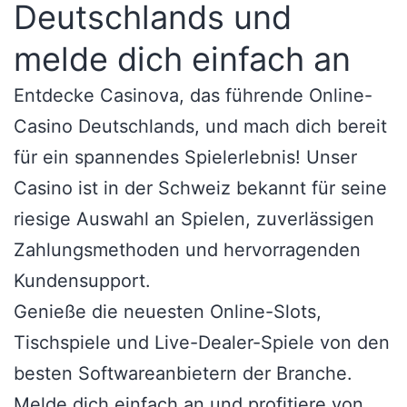
Deutschlands und
melde dich einfach an
Entdecke Casinova, das führende Online-
Casino Deutschlands, und mach dich bereit
für ein spannendes Spielerlebnis! Unser
Casino ist in der Schweiz bekannt für seine
riesige Auswahl an Spielen, zuverlässigen
Zahlungsmethoden und hervorragenden
Kundensupport.
Genieße die neuesten Online-Slots,
Tischspiele und Live-Dealer-Spiele von den
besten Softwareanbietern der Branche.
Melde dich einfach an und profitiere von