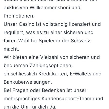
exklusiven Willkommensboni und
Promotionen.
Unser Casino ist vollständig lizenziert und
reguliert, was es zu einer sicheren und
fairen Wahl für Spieler in der Schweiz
macht.
Wir bieten eine Vielzahl von sicheren und
bequemen Zahlungsoptionen,
einschliesslich Kreditkarten, E-Wallets und
Banküberweisungen.
Bei Fragen oder Bedenken ist unser
mehrsprachiges Kundensupport-Team rund
um die Uhr für dich da.