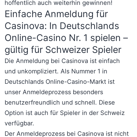
hoffentlich auch weiterhin gewinnen!
Einfache Anmeldung für
Casinova: In Deutschlands
Online-Casino Nr. 1 spielen –
gültig für Schweizer Spieler
Die Anmeldung bei Casinova ist einfach
und unkompliziert. Als Nummer 1 in
Deutschlands Online-Casino-Markt ist
unser Anmeldeprozess besonders
benutzerfreundlich und schnell. Diese
Option ist auch für Spieler in der Schweiz
verfügbar.
Der Anmeldeprozess bei Casinova ist nicht