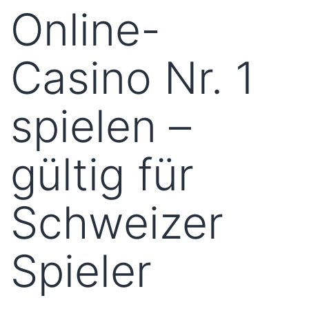
Online-
Casino Nr. 1
spielen –
gültig für
Schweizer
Spieler