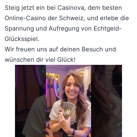
Steig jetzt ein bei Casinova, dem besten
Online-Casino der Schweiz, und erlebe die
Spannung und Aufregung von Echtgeld-
Glücksspiel.
Wir freuen uns auf deinen Besuch und
wünschen dir viel Glück!