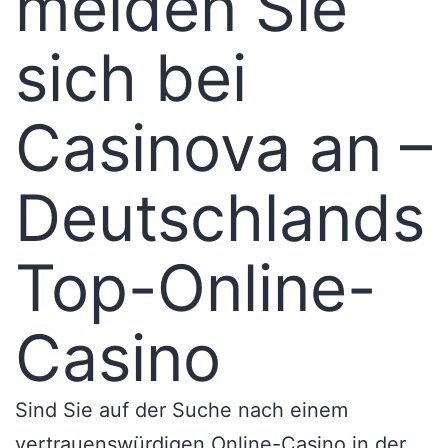
melden Sie
sich bei
Casinova an –
Deutschlands
Top-Online-
Casino
Sind Sie auf der Suche nach einem
vertrauenswürdigen Online-Casino in der