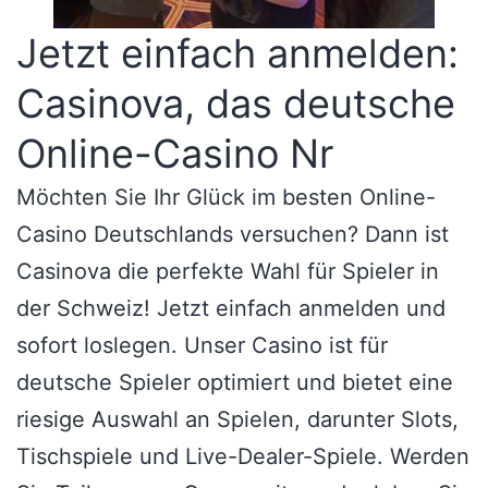
Jetzt einfach anmelden:
Casinova, das deutsche
Online-Casino Nr
Möchten Sie Ihr Glück im besten Online-
Casino Deutschlands versuchen? Dann ist
Casinova die perfekte Wahl für Spieler in
der Schweiz! Jetzt einfach anmelden und
sofort loslegen. Unser Casino ist für
deutsche Spieler optimiert und bietet eine
riesige Auswahl an Spielen, darunter Slots,
Tischspiele und Live-Dealer-Spiele. Werden