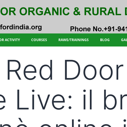
OR ACTIVITY
COURSES
RAWE/TRAININGS
BLOG
GA
 Red Door
 Live: il b