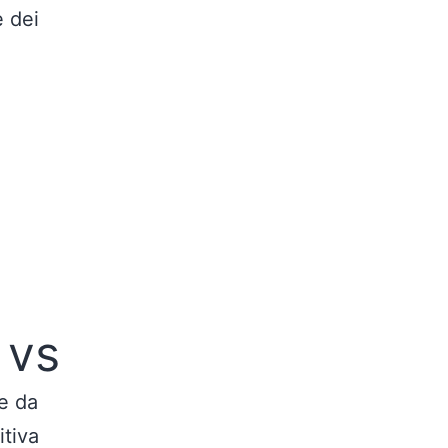
e dei
 vs
e da
itiva