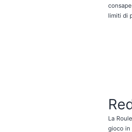
consapev
limiti di
Red
La Roule
gioco in 