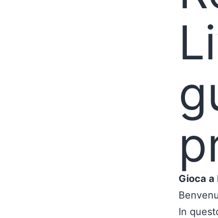
L
g
p
Gioca a 
Benvenut
In quest