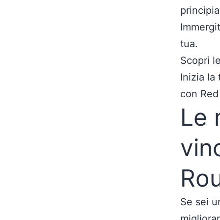
principia
Immergit
tua.
Scopri l
Inizia l
con Red 
Le 
vin
Rou
Se sei u
migliorar