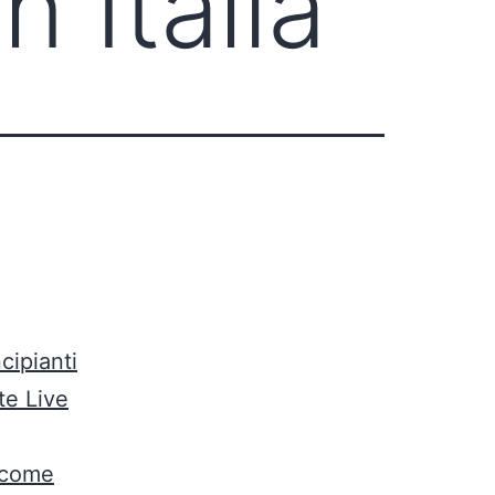
n Italia
cipianti
te Live
: come