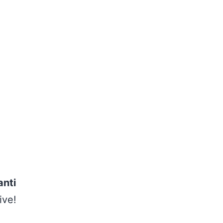
anti
ive!