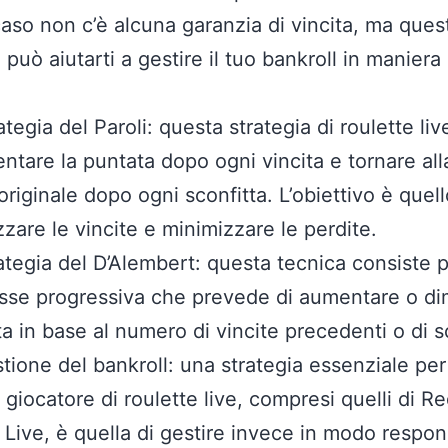
aso non c’è alcuna garanzia di vincita, ma ques
 può aiutarti a gestire il tuo bankroll in maniera
.
ategia del Paroli: questa strategia di roulette liv
entare la puntata dopo ogni vincita e tornare all
originale dopo ogni sconfitta. L’obiettivo è quell
zare le vincite e minimizzare le perdite.
rategia del D’Alembert: questa tecnica consiste 
se progressiva che prevede di aumentare o di
ta in base al numero di vincite precedenti o di s
stione del bankroll: una strategia essenziale per
i giocatore di roulette live, compresi quelli di R
 Live, è quella di gestire invece in modo respon