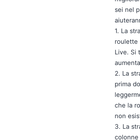
sei nel 
aiuteran
1. La st
roulette
Live. Si
aumentar
2. La st
prima do
leggerme
che la r
non esist
3. La st
colonne 