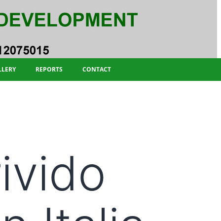
LLERY
REPORTS
CONTACT
rivido