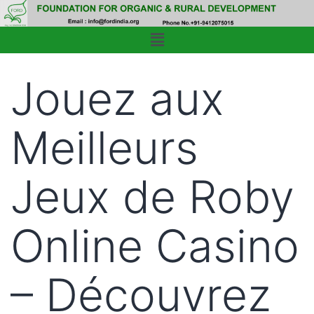
Jouez aux
Meilleurs
Jeux de Roby
Online Casino
– Découvrez