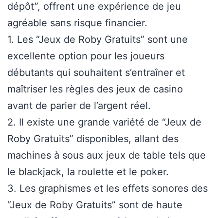
dépôt”, offrent une expérience de jeu
agréable sans risque financier.
1. Les “Jeux de Roby Gratuits” sont une
excellente option pour les joueurs
débutants qui souhaitent s’entraîner et
maîtriser les règles des jeux de casino
avant de parier de l’argent réel.
2. Il existe une grande variété de “Jeux de
Roby Gratuits” disponibles, allant des
machines à sous aux jeux de table tels que
le blackjack, la roulette et le poker.
3. Les graphismes et les effets sonores des
“Jeux de Roby Gratuits” sont de haute