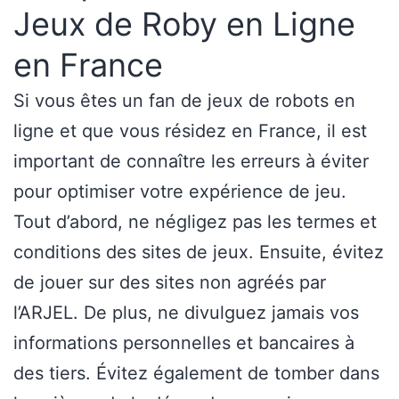
Jeux de Roby en Ligne
en France
Si vous êtes un fan de jeux de robots en
ligne et que vous résidez en France, il est
important de connaître les erreurs à éviter
pour optimiser votre expérience de jeu.
Tout d’abord, ne négligez pas les termes et
conditions des sites de jeux. Ensuite, évitez
de jouer sur des sites non agréés par
l’ARJEL. De plus, ne divulguez jamais vos
informations personnelles et bancaires à
des tiers. Évitez également de tomber dans