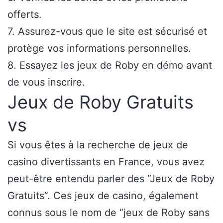
offerts.
7. Assurez-vous que le site est sécurisé et
protège vos informations personnelles.
8. Essayez les jeux de Roby en démo avant
de vous inscrire.
Jeux de Roby Gratuits
vs
Si vous êtes à la recherche de jeux de
casino divertissants en France, vous avez
peut-être entendu parler des “Jeux de Roby
Gratuits”. Ces jeux de casino, également
connus sous le nom de “jeux de Roby sans