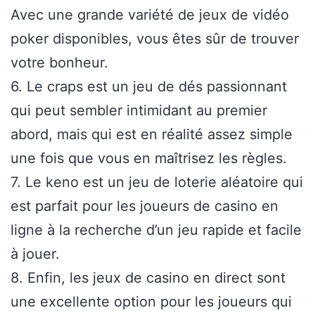
Avec une grande variété de jeux de vidéo
poker disponibles, vous êtes sûr de trouver
votre bonheur.
6. Le craps est un jeu de dés passionnant
qui peut sembler intimidant au premier
abord, mais qui est en réalité assez simple
une fois que vous en maîtrisez les règles.
7. Le keno est un jeu de loterie aléatoire qui
est parfait pour les joueurs de casino en
ligne à la recherche d’un jeu rapide et facile
à jouer.
8. Enfin, les jeux de casino en direct sont
une excellente option pour les joueurs qui