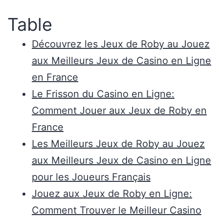
Table
Découvrez les Jeux de Roby au Jouez
aux Meilleurs Jeux de Casino en Ligne
en France
Le Frisson du Casino en Ligne:
Comment Jouer aux Jeux de Roby en
France
Les Meilleurs Jeux de Roby au Jouez
aux Meilleurs Jeux de Casino en Ligne
pour les Joueurs Français
Jouez aux Jeux de Roby en Ligne:
Comment Trouver le Meilleur Casino