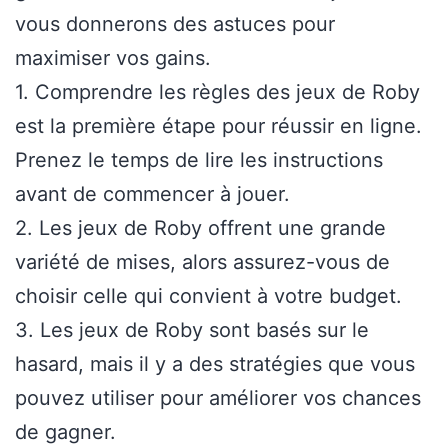
vous donnerons des astuces pour
maximiser vos gains.
1. Comprendre les règles des jeux de Roby
est la première étape pour réussir en ligne.
Prenez le temps de lire les instructions
avant de commencer à jouer.
2. Les jeux de Roby offrent une grande
variété de mises, alors assurez-vous de
choisir celle qui convient à votre budget.
3. Les jeux de Roby sont basés sur le
hasard, mais il y a des stratégies que vous
pouvez utiliser pour améliorer vos chances
de gagner.