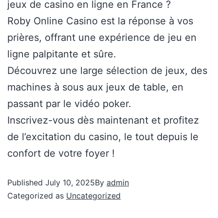
jeux de casino en ligne en France ?
Roby Online Casino est la réponse à vos
prières, offrant une expérience de jeu en
ligne palpitante et sûre.
Découvrez une large sélection de jeux, des
machines à sous aux jeux de table, en
passant par le vidéo poker.
Inscrivez-vous dès maintenant et profitez
de l’excitation du casino, le tout depuis le
confort de votre foyer !
Published
July 10, 2025
By
admin
Categorized as
Uncategorized