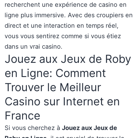
recherchent une expérience de casino en
ligne plus immersive. Avec des croupiers en
direct et une interaction en temps réel,
vous vous sentirez comme si vous étiez
dans un vrai casino.
Jouez aux Jeux de Roby
en Ligne: Comment
Trouver le Meilleur
Casino sur Internet en
France
Si vous cherchez à
Jouez aux Jeux de