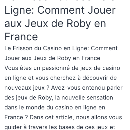
Ligne: Comment Jouer
aux Jeux de Roby en
France
Le Frisson du Casino en Ligne: Comment
Jouer aux Jeux de Roby en France
Vous êtes un passionné de jeux de casino
en ligne et vous cherchez à découvrir de
nouveaux jeux ? Avez-vous entendu parler
des jeux de Roby, la nouvelle sensation
dans le monde du casino en ligne en
France ? Dans cet article, nous allons vous
guider à travers les bases de ces jeux et