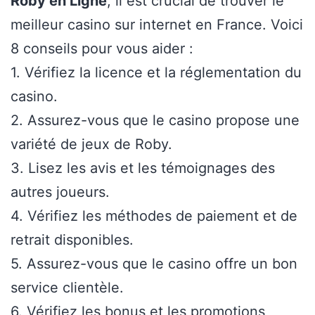
Roby en Ligne
, il est crucial de trouver le
meilleur casino sur internet en France. Voici
8 conseils pour vous aider :
1. Vérifiez la licence et la réglementation du
casino.
2. Assurez-vous que le casino propose une
variété de jeux de Roby.
3. Lisez les avis et les témoignages des
autres joueurs.
4. Vérifiez les méthodes de paiement et de
retrait disponibles.
5. Assurez-vous que le casino offre un bon
service clientèle.
6. Vérifiez les bonus et les promotions