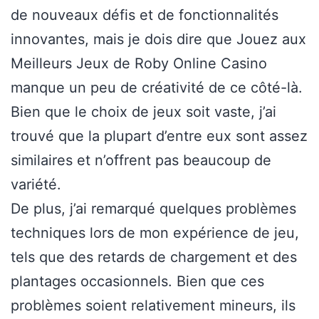
de nouveaux défis et de fonctionnalités
innovantes, mais je dois dire que Jouez aux
Meilleurs Jeux de Roby Online Casino
manque un peu de créativité de ce côté-là.
Bien que le choix de jeux soit vaste, j’ai
trouvé que la plupart d’entre eux sont assez
similaires et n’offrent pas beaucoup de
variété.
De plus, j’ai remarqué quelques problèmes
techniques lors de mon expérience de jeu,
tels que des retards de chargement et des
plantages occasionnels. Bien que ces
problèmes soient relativement mineurs, ils