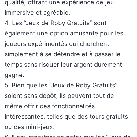
qualité, offrant une expérience de jeu
immersive et agréable.
4. Les “Jeux de Roby Gratuits” sont
également une option amusante pour les
joueurs expérimentés qui cherchent
simplement à se détendre et à passer le
temps sans risquer leur argent durement
gagné.
5. Bien que les “Jeux de Roby Gratuits”
soient sans dépôt, ils peuvent tout de
même offrir des fonctionnalités
intéressantes, telles que des tours gratuits
ou des mini-jeux.