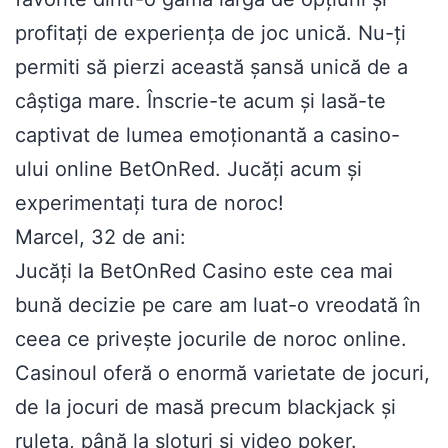
profitați de experiența de joc unică. Nu-ți
permiti să pierzi această șansă unică de a
câștiga mare. Înscrie-te acum și lasă-te
captivat de lumea emoționantă a casino-
ului online BetOnRed. Jucăți acum și
experimentați tura de noroc!
Marcel, 32 de ani:
Jucăți la BetOnRed Casino este cea mai
bună decizie pe care am luat-o vreodată în
ceea ce privește jocurile de noroc online.
Casinoul oferă o enormă varietate de jocuri,
de la jocuri de masă precum blackjack și
ruleta, până la sloturi și video poker.