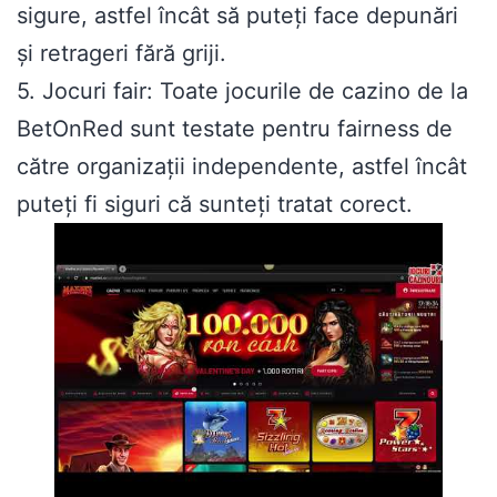
sigure, astfel încât să puteți face depunări
și retrageri fără griji.
5. Jocuri fair: Toate jocurile de cazino de la
BetOnRed sunt testate pentru fairness de
către organizații independente, astfel încât
puteți fi siguri că sunteți tratat corect.