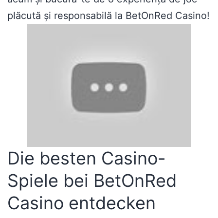
plăcută și responsabilă la BetOnRed Casino!
Die besten Casino-
Spiele bei BetOnRed
Casino entdecken