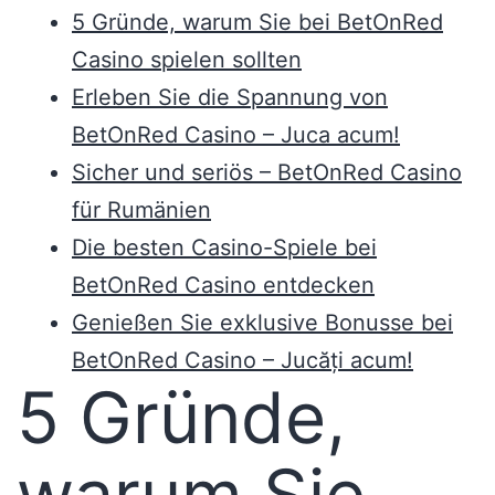
5 Gründe, warum Sie bei BetOnRed
Casino spielen sollten
Erleben Sie die Spannung von
BetOnRed Casino – Juca acum!
Sicher und seriös – BetOnRed Casino
für Rumänien
Die besten Casino-Spiele bei
BetOnRed Casino entdecken
Genießen Sie exklusive Bonusse bei
BetOnRed Casino – Jucăți acum!
5 Gründe,
warum Sie