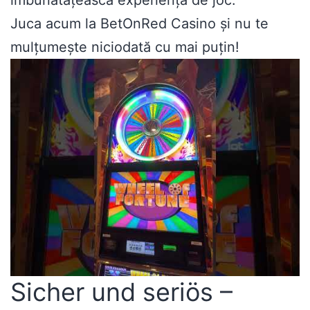
îmbunătățească experiența de joc.
Juca acum la BetOnRed Casino și nu te
mulțumește niciodată cu mai puțin!
Sicher und seriös –