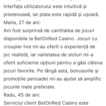
Interfața utilizatorului este intuitivă și
prietenoasă, iar plata este rapidă și ușoară.
Maria, 27 de ani:
Am fost surprinsă de cantitatea de jocuri
disponibile la BetOnRed Casino. Jocuri cu
croupier live mi-au oferit o experiență de
joc realistă, iar varietatea de sloturi mi-a
oferit suficiente opțiuni pentru a găsi câteva
jocuri favorite. Pe lângă asta, bonusurile și
promoțiile perioadei mi-au ajutat să amplific
jocurile mele preferate.
Radu, 45 de ani:
Serviciul client BetOnRed Casino este