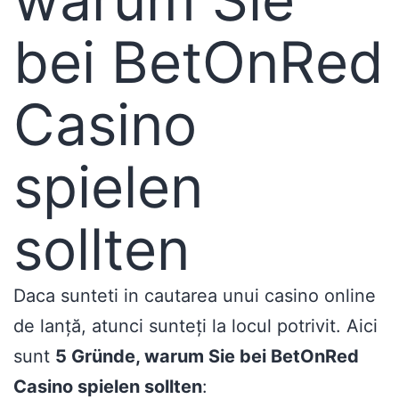
bei BetOnRed
Casino
spielen
sollten
Daca sunteti in cautarea unui casino online
de lanță, atunci sunteți la locul potrivit. Aici
sunt
5 Gründe, warum Sie bei BetOnRed
Casino spielen sollten
: