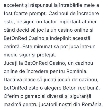
excelent și răspunsul la întrebările mele a
fost foarte prompt. Casinoul de încredere
este, desigur, un factor important atunci
când decid să joc la un casino online și
BetOnRed Casino a îndeplinit această
cerință. Este minunat să pot juca într-un
mediu sigur și protejat.
Jucați la BetOnRed Casino, un cazinou
online de încredere pentru România.
Dacă vă place să jucați jocuri de cazinou,
BetOnRed este o alegere
Beton red
bună.
Oferim o gameplai diversă și siguranță
maximă pentru jucătorii noștri din România.