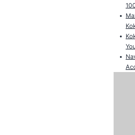
100
Max
Kok
Kok
Yo
Nav
Acc