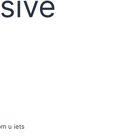
sive
om u iets