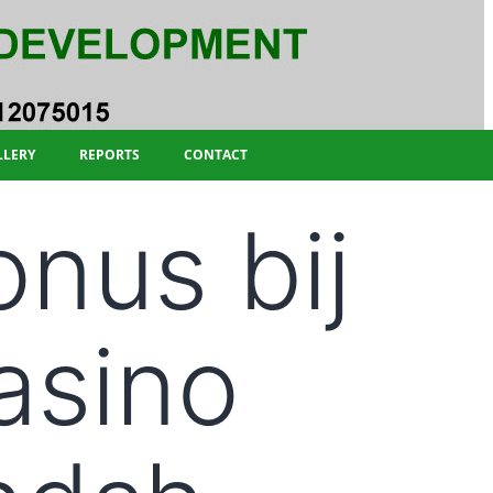
LLERY
REPORTS
CONTACT
onus bij
asino