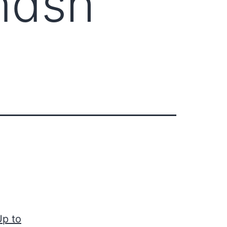
ndsh
Up to