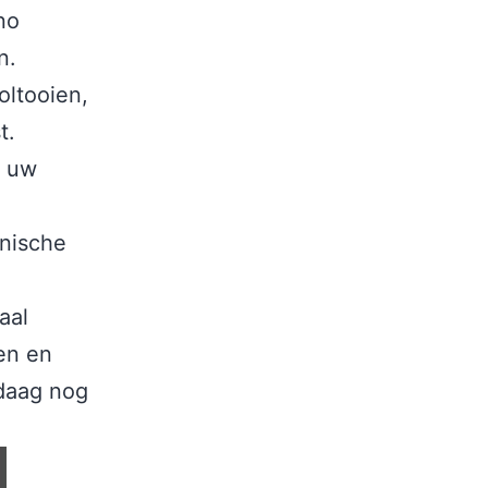
no
n.
oltooien,
t.
m uw
onische
aal
en en
daag nog