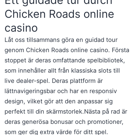
Ett guidade tur durch
Chicken Roads online
casino
Låt oss tillsammans göra en guidad tour
genom Chicken Roads online casino. Första
stoppet är deras omfattande spelbibliotek,
som innehåller allt från klassiska slots till
live dealer-spel. Deras plattform är
lättnavigeringsbar och har en responsiv
design, vilket gör att den anpassar sig
perfekt till din skärmstorlek.Nästa på rad är
deras generösa bonusar och promotioner,
som ger dig extra värde för ditt spel.