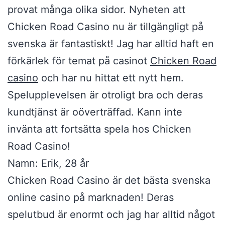
provat många olika sidor. Nyheten att
Chicken Road Casino nu är tillgängligt på
svenska är fantastiskt! Jag har alltid haft en
förkärlek för temat på casinot
Chicken Road
casino
och har nu hittat ett nytt hem.
Spelupplevelsen är otroligt bra och deras
kundtjänst är oöverträffad. Kann inte
invänta att fortsätta spela hos Chicken
Road Casino!
Namn: Erik, 28 år
Chicken Road Casino är det bästa svenska
online casino på marknaden! Deras
spelutbud är enormt och jag har alltid något