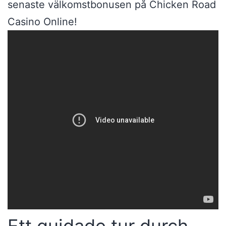
senaste välkomstbonusen på Chicken Road
Casino Online!