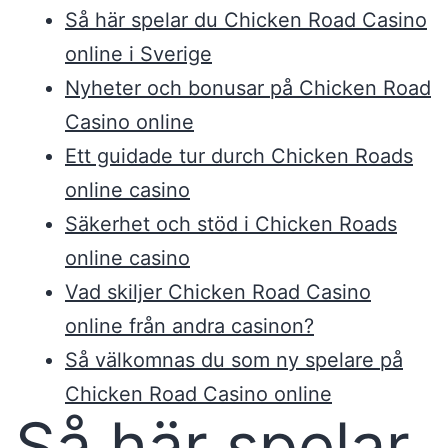
Så här spelar du Chicken Road Casino
online i Sverige
Nyheter och bonusar på Chicken Road
Casino online
Ett guidade tur durch Chicken Roads
online casino
Säkerhet och stöd i Chicken Roads
online casino
Vad skiljer Chicken Road Casino
online från andra casinon?
Så välkomnas du som ny spelare på
Chicken Road Casino online
Så här spelar