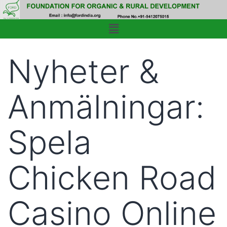
Nyheter &
Anmälningar:
Spela
Chicken Road
Casino Online