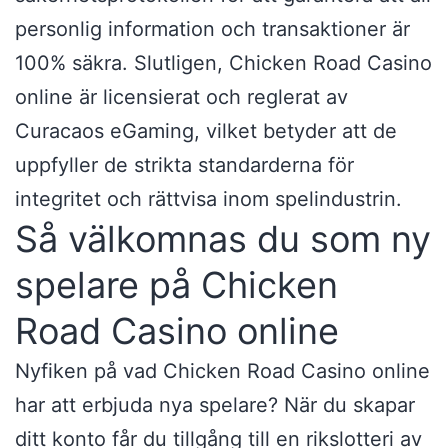
personlig information och transaktioner är
100% säkra. Slutligen, Chicken Road Casino
online är licensierat och reglerat av
Curacaos eGaming, vilket betyder att de
uppfyller de strikta standarderna för
integritet och rättvisa inom spelindustrin.
Så välkomnas du som ny
spelare på Chicken
Road Casino online
Nyfiken på vad Chicken Road Casino online
har att erbjuda nya spelare? När du skapar
ditt konto får du tillgång till en rikslotteri av