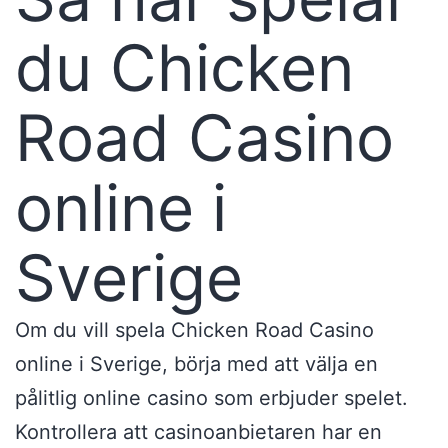
du Chicken
Road Casino
online i
Sverige
Om du vill spela Chicken Road Casino
online i Sverige, börja med att välja en
pålitlig online casino som erbjuder spelet.
Kontrollera att casinoanbietaren har en