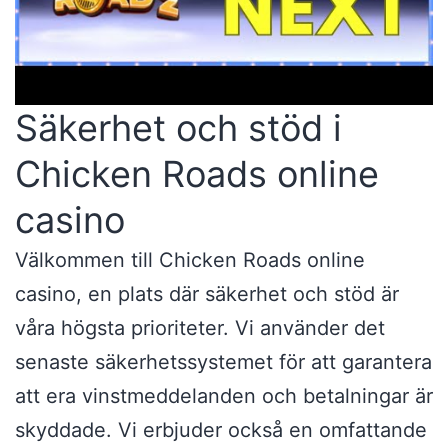
Säkerhet och stöd i
Chicken Roads online
casino
Välkommen till Chicken Roads online
casino, en plats där säkerhet och stöd är
våra högsta prioriteter. Vi använder det
senaste säkerhetssystemet för att garantera
att era vinstmeddelanden och betalningar är
skyddade. Vi erbjuder också en omfattande