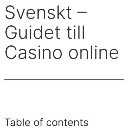
Svenskt –
Guidet till
Casino online
Table of contents