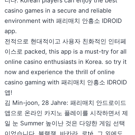
니다. Korean players can enjoy the best
casino games in a secure and reliable
environment with 패리매치 안흥소 IDROID
app.
전적으로 현대적이고 사용자 친화적인 인터페
이스로 packed, this app is a must-try for all
online casino enthusiasts in Korea. so try it
now and experience the thrill of online
casino gaming with 패리매치 안흥소 IDROID
앱!
김 Min-joon, 28 Jahre: 패리매치 안드로이드
앱으로 온라인 카지노 플레이를 시작하면서 제
일 눈 Summer 높이난 것은 다양한 게임 선택
이었습니다. 블랙잭, 바카라, 로té, 그 외에도