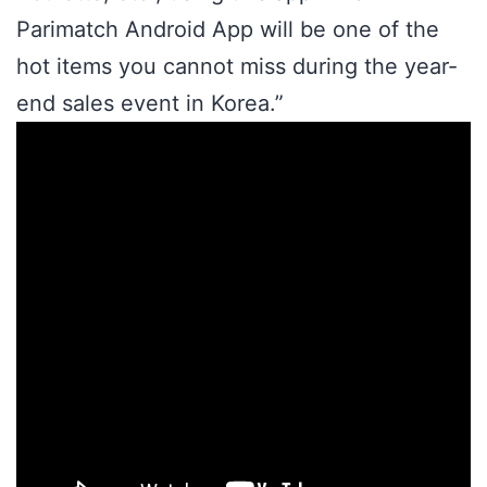
Parimatch Android App will be one of the
hot items you cannot miss during the year-
end sales event in Korea.”