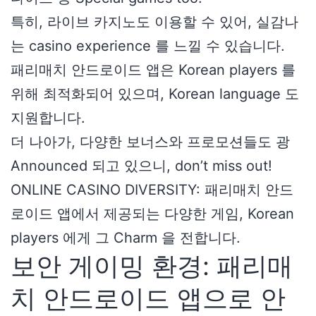
특히, 라이브 카지노도 이용할 수 있어, 실감나
는 casino experience 를 느낄 수 있습니다.
패리매치 안드로이드 앱은 Korean players 를
위해 최적화되어 있으며, Korean language 도
지원합니다.
더 나아가, 다양한 보너스와 프로모션들도 광
Announced 되고 있으니, don’t miss out!
ONLINE CASINO DIVERSITY: 패리매치 안드
로이드 앱에서 제공되는 다양한 게임, Korean
players 에게 그 Charm 을 전합니다.
보안 게이밍 환경: 패리매
치 안드로이드 앱으로 안