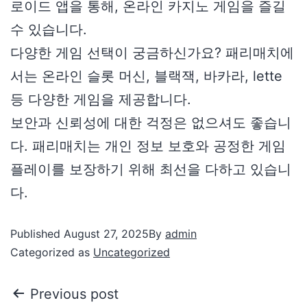
로이드 앱을 통해, 온라인 카지노 게임을 즐길
수 있습니다.
다양한 게임 선택이 궁금하신가요? 패리매치에
서는 온라인 슬롯 머신, 블랙잭, 바카라, lette
등 다양한 게임을 제공합니다.
보안과 신뢰성에 대한 걱정은 없으셔도 좋습니
다. 패리매치는 개인 정보 보호와 공정한 게임
플레이를 보장하기 위해 최선을 다하고 있습니
다.
Published
August 27, 2025
By
admin
Categorized as
Uncategorized
Previous post