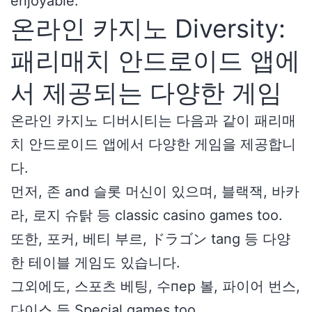
enjoyable.
온라인 카지노 Diversity:
패리매치 안드로이드 앱에
서 제공되는 다양한 게임
온라인 카지노 디버시티는 다음과 같이 패리매
치 안드로이드 앱에서 다양한 게임을 제공합니
다.
먼저, 존 and 슬롯 머신이 있으며, 블랙잭, 바카
라, 로지 슈탉 등 classic casino games too.
또한, 포커, 베티 부르, ドラゴン tang 등 다양
한 테이블 게임도 있습니다.
그외에도, 스포츠 베팅, 수пер 볼, 파이어 번스,
다이스 등 Special games too.