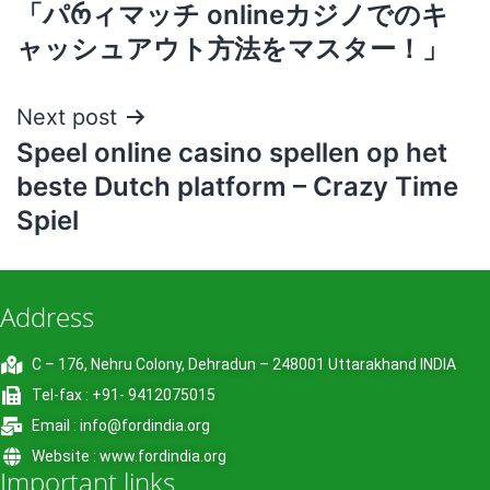
「パრィマッチ onlineカジノでのキ
ャッシュアウト方法をマスター！」
Next post
Speel online casino spellen op het
beste Dutch platform – Crazy Time
Spiel
Address
C – 176, Nehru Colony, Dehradun – 248001 Uttarakhand INDIA
Tel-fax : +91- 9412075015
Email : info@fordindia.org
Website : www.fordindia.org
Important links