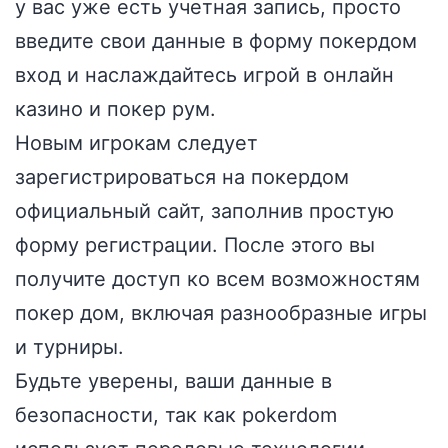
у вас уже есть учетная запись, просто
введите свои данные в форму покердом
вход и наслаждайтесь игрой в онлайн
казино и покер рум.
Новым игрокам следует
зарегистрироваться на покердом
официальный сайт, заполнив простую
форму регистрации. После этого вы
получите доступ ко всем возможностям
покер дом, включая разнообразные игры
и турниры.
Будьте уверены, ваши данные в
безопасности, так как pokerdom