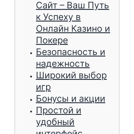
Сайт – Ваш Путь
к Успеху в
Онлайн Казино и
Покере
Безопасность и
надежность
Широкий выбор
игр
Бонусы и акции
Простой и
удобный
интерфейс