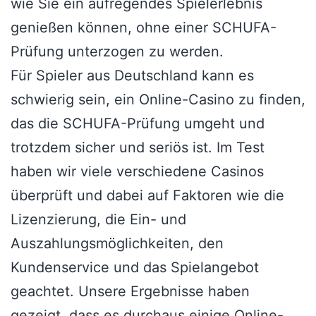
wie Sie ein aufregendes Spielerlebnis
genießen können, ohne einer SCHUFA-
Prüfung unterzogen zu werden.
Für Spieler aus Deutschland kann es
schwierig sein, ein Online-Casino zu finden,
das die SCHUFA-Prüfung umgeht und
trotzdem sicher und seriös ist. Im Test
haben wir viele verschiedene Casinos
überprüft und dabei auf Faktoren wie die
Lizenzierung, die Ein- und
Auszahlungsmöglichkeiten, den
Kundenservice und das Spielangebot
geachtet. Unsere Ergebnisse haben
gezeigt, dass es durchaus einige Online-