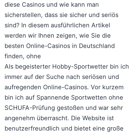
diese Casinos und wie kann man
sicherstellen, dass sie sicher und seriös
sind? In diesem ausführlichen Artikel
werden wir Ihnen zeigen, wie Sie die
besten Online-Casinos in Deutschland
finden, ohne
Als begeisterter Hobby-Sportwetter bin ich
immer auf der Suche nach seriösen und
aufregenden Online-Casinos. Vor kurzem
bin ich auf Spannende Sportwetten ohne
SCHUFA-Prüfung gestoßen und war sehr
angenehm überrascht. Die Website ist
benutzerfreundlich und bietet eine große