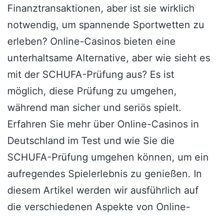
Finanztransaktionen, aber ist sie wirklich
notwendig, um spannende Sportwetten zu
erleben? Online-Casinos bieten eine
unterhaltsame Alternative, aber wie sieht es
mit der SCHUFA-Prüfung aus? Es ist
möglich, diese Prüfung zu umgehen,
während man sicher und seriös spielt.
Erfahren Sie mehr über Online-Casinos in
Deutschland im Test und wie Sie die
SCHUFA-Prüfung umgehen können, um ein
aufregendes Spielerlebnis zu genießen. In
diesem Artikel werden wir ausführlich auf
die verschiedenen Aspekte von Online-