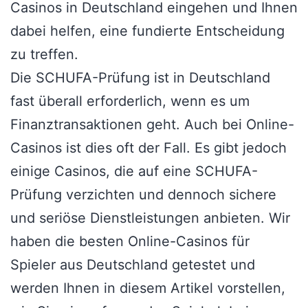
Casinos in Deutschland eingehen und Ihnen
dabei helfen, eine fundierte Entscheidung
zu treffen.
Die SCHUFA-Prüfung ist in Deutschland
fast überall erforderlich, wenn es um
Finanztransaktionen geht. Auch bei Online-
Casinos ist dies oft der Fall. Es gibt jedoch
einige Casinos, die auf eine SCHUFA-
Prüfung verzichten und dennoch sichere
und seriöse Dienstleistungen anbieten. Wir
haben die besten Online-Casinos für
Spieler aus Deutschland getestet und
werden Ihnen in diesem Artikel vorstellen,