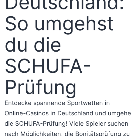
Deutschland:
So umgehst
du die
SCHUFA-
Prüfung
Entdecke spannende Sportwetten in
Online-Casinos in Deutschland und umgehe
die SCHUFA-Prüfung! Viele Spieler suchen
nach Möglichkeiten, die Bonitätsprüfung zu