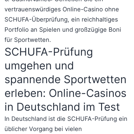
vertrauenswürdiges Online-Casino ohne
SCHUFA-Überprüfung, ein reichhaltiges
Portfolio an Spielen und großzügige Boni
für Sportwetten.
SCHUFA-Prüfung
umgehen und
spannende Sportwetten
erleben: Online-Casinos
in Deutschland im Test
In Deutschland ist die SCHUFA-Prüfung ein
üblicher Vorgang bei vielen