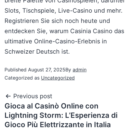
breite Palette von Casinospielen, darunter
Slots, Tischspiele, Live-Casino und mehr.
Registrieren Sie sich noch heute und
entdecken Sie, warum Casinia Casino das
ultimative Online-Casino-Erlebnis in
Schweizer Deutsch ist.
Published
August 27, 2025
By
admin
Categorized as
Uncategorized
Previous post
Gioca al Casinò Online con
Lightning Storm: L’Esperienza di
Gioco Più Elettrizzante in Italia