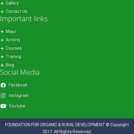
Gallery
Contact Us
Important links
Major
Activity
Courses
Training
Blog
Social Media
Facebook
instagram
Youtube
FOUNDATION FOR ORGANIC & RURAL DEVELOPMENT © Copyright
2017. All Rights Reserved.